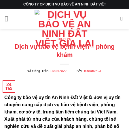
Chuyển
CÔNG TY CP DỊCH VỤ BẢO VỆ AN NINH ĐẤT VIỆT
đến
nội
dung
DỊCH VỤ
Dịch vụ bảo vệ bệnh viện – phòng
khám
Đã Đăng Trên
24/05/2022
Bởi
DcreativeGL
24
Th5
Công ty bảo vệ uy tín An Ninh Đất Việt là đơn vị uy tín
chuyên cung cấp dịch vụ bảo vệ bệnh viện, phòng
khám, cơ sở y tế, trung tâm tiêm chủng tại Việt Nam.
Xuất phát từ nhu cầu của khách hàng, chúng tôi sẽ
nghiên cứu và đề xuất giải pháp an ninh, phân bổ số