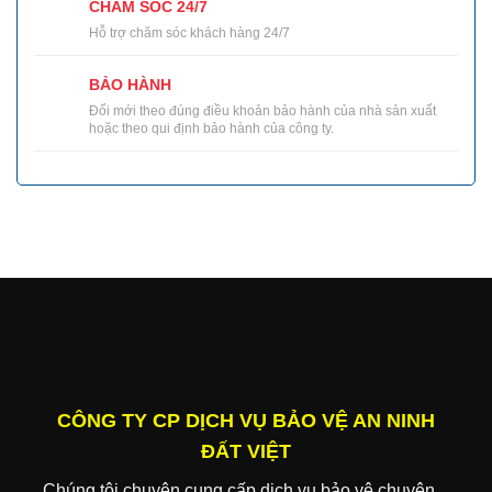
CHĂM SÓC 24/7
Hỗ trợ chăm sóc khách hàng 24/7
BẢO HÀNH
Đổi mới theo đúng điều khoản bảo hành của nhà sản xuất
hoặc theo qui định bảo hành của công ty.
CÔNG TY CP DỊCH VỤ BẢO VỆ AN NINH
ĐẤT VIỆT
Chúng tôi chuyên cung cấp dịch vụ bảo vệ chuyên