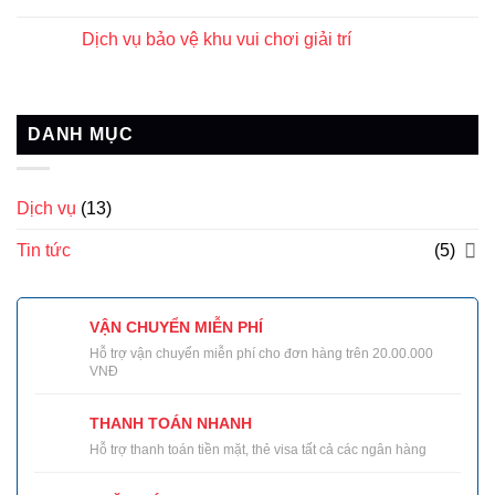
Dịch vụ bảo vệ khu vui chơi giải trí
DANH MỤC
Dịch vụ
(13)
Tin tức
(5)
VẬN CHUYỂN MIỄN PHÍ
Hỗ trợ vận chuyển miễn phí cho đơn hàng trên 20.00.000
VNĐ
THANH TOÁN NHANH
Hỗ trợ thanh toán tiền mặt, thẻ visa tất cả các ngân hàng