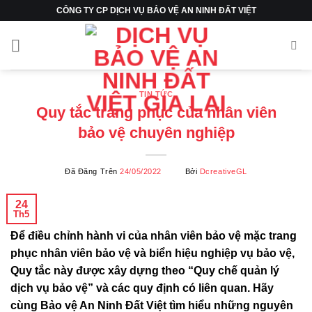
Chuyển
CÔNG TY CP DỊCH VỤ BẢO VỆ AN NINH ĐẤT VIỆT
đến
nội
dung
TIN TỨC
Quy tắc trang phục của nhân viên
bảo vệ chuyên nghiệp
Đã Đăng Trên
24/05/2022
Bởi
DcreativeGL
24
Th5
Để điều chỉnh hành vi của nhân viên bảo vệ mặc trang
phục nhân viên bảo vệ và biển hiệu nghiệp vụ bảo vệ,
Quy tắc này được xây dựng theo “Quy chế quản lý
dịch vụ bảo vệ” và các quy định có liên quan. Hãy
cùng Bảo vệ An Ninh Đất Việt tìm hiểu những nguyên