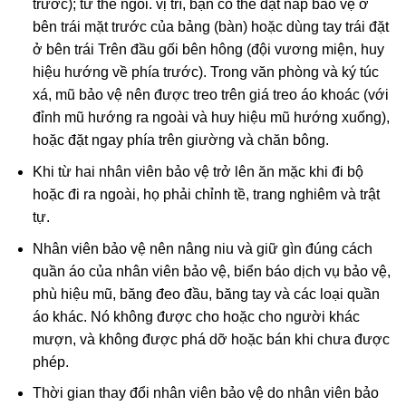
trước); tư thế ngồi. vị trí, bạn có thể đặt nắp bảo vệ ở
bên trái mặt trước của bảng (bàn) hoặc dùng tay trái đặt
ở bên trái Trên đầu gối bên hông (đội vương miện, huy
hiệu hướng về phía trước). Trong văn phòng và ký túc
xá, mũ bảo vệ nên được treo trên giá treo áo khoác (với
đỉnh mũ hướng ra ngoài và huy hiệu mũ hướng xuống),
hoặc đặt ngay phía trên giường và chăn bông.
Khi từ hai nhân viên bảo vệ trở lên ăn mặc khi đi bộ
hoặc đi ra ngoài, họ phải chỉnh tề, trang nghiêm và trật
tự.
Nhân viên bảo vệ nên nâng niu và giữ gìn đúng cách
quần áo của nhân viên bảo vệ, biển báo dịch vụ bảo vệ,
phù hiệu mũ, băng đeo đầu, băng tay và các loại quần
áo khác. Nó không được cho hoặc cho người khác
mượn, và không được phá dỡ hoặc bán khi chưa được
phép.
Thời gian thay đổi nhân viên bảo vệ do nhân viên bảo